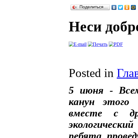
Поделиться…
Неси добр
Posted in
Гла
5 июня - Все
канун этого 
вместе с др
экологически
ребята прове