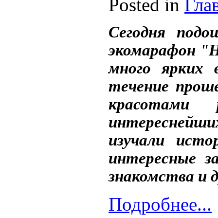
Posted in
Гла
Сегодня подо
экомарафон "Н
много ярких 
течение прош
красотами 
интереснейши
изучали исто
интересные з
знакомства и д
Подробнее...