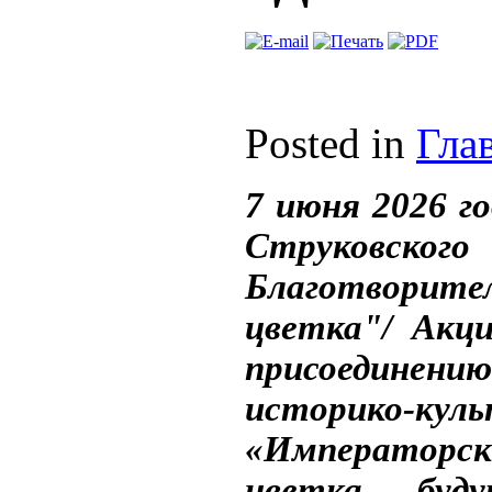
Posted in
Гла
7 июня 2026 го
Струковско
Благотвори
цветка"/
Акц
присоединению
историко-кул
«Императорс
цветка буду